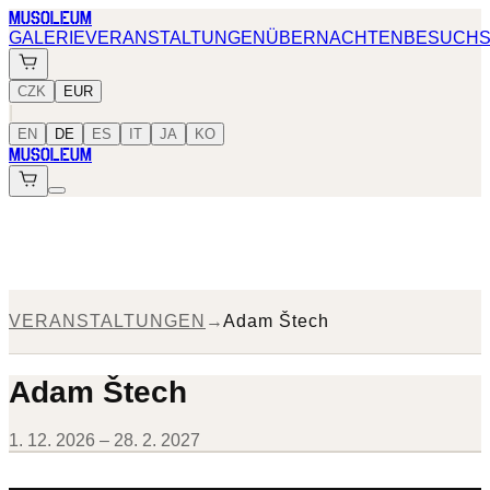
MUSOLEUM
GALERIE
VERANSTALTUNGEN
ÜBERNACHTEN
BESUCH
CZK
EUR
|
EN
DE
ES
IT
JA
KO
MUSOLEUM
VERANSTALTUNGEN
→
Adam Štech
Adam Štech
1. 12. 2026 – 28. 2. 2027