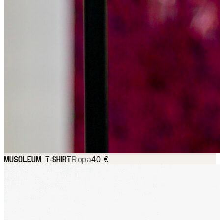
-
Ropa
40 €
MUSOLEUM T
SHIRT