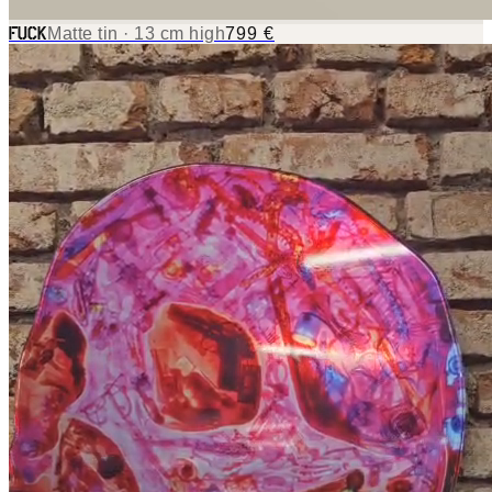
Matte tin · 13 cm high
799 €
FUCK