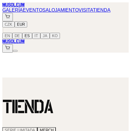
MUSOLEUM
GALERÍA
EVENTOS
ALOJAMIENTO
VISITA
TIENDA
CZK
EUR
|
EN
DE
ES
IT
JA
KO
MUSOLEUM
TIENDA
SERIE LIMITADA
MERCH